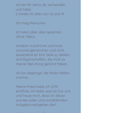
Ich bin 49 Jahre alt, verheiratet
und habe
2 Kinder im Alter von 16 und 19.
Ich mag Menschen.
Ich kann über alles sprechen.
Ohne Tabus.
Anderen zuzuhören und mich
unvoreingenommen und nicht
bewertend an Ihre Seite zu stellen,
sind Eigenschaften, die mich zu
meiner Berufung geführt haben.
Ich bin diejenige, die Ihnen helfen
möchte.
Meine Praxis habe ich 2019
eröffnet. Ich liebe, was ich tue und
und freue mich, dass ich dieser
wundervollen und sinnstiftenden
Aufgabe nachgehen darf.