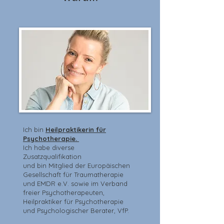
Ich bin
Heilpraktikerin für
Psychotherapie.
Ich habe diverse
Zusatzqualifikation
und bin Mitglied der Europäischen
Gesellschaft für Traumatherapie
und EMDR e.V. sowie im Verband
freier Psychotherapeuten,
Heilpraktiker für Psychotherapie
und Psychologischer Berater, VfP.