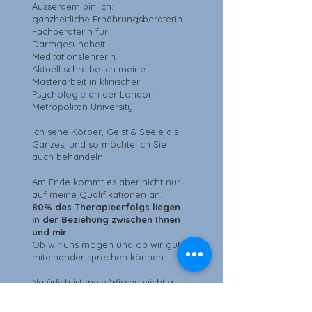
Ausserdem bin ich:
ganzheitliche Ernährungsberaterin
Fachberaterin für
Darmgesundheit
Meditationslehrerin.
Aktuell schreibe ich meine
Masterarbeit in klinischer
Psychologie an der London
Metropolitan University.
Ich sehe Körper, Geist & Seele als
Ganzes, und so möchte ich Sie
auch behandeln.
Am Ende kommt es aber nicht nur
auf meine Qualifikationen an.
80% des Therapieerfolgs liegen
in der Beziehung zwischen Ihnen
und mir:
Ob wir uns mögen und ob wir gut
miteinander sprechen können.
Natürlich ist mein Wissen wichtig.
Die Form der Therapie spielt
jedoch nicht die wichtigste Rolle.